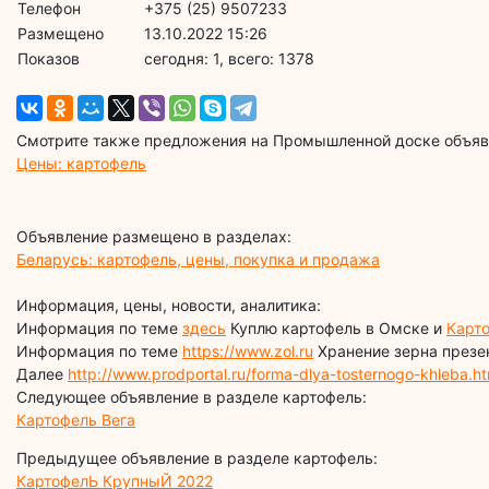
Телефон
+375 (25) 9507233
Размещено
13.10.2022 15:26
Показов
cегодня: 1, всего: 1378
Смотрите также предложения на Промышленной доске объявл
Цены: картофель
Объявление размещено в разделах:
Беларусь: картофель, цены, покупка и продажа
Информация, цены, новости, аналитика:
Информация по теме
здесь
Куплю картофель в Омске и
Карт
Информация по теме
https://www.zol.ru
Хранение зерна презе
Далее
http://www.prodportal.ru/forma-dlya-tosternogo-khleba.h
Следующее объявление в разделе картофель:
Картофель Вега
Предыдущее объявление в разделе картофель:
КартофелЬ КрупныЙ 2022