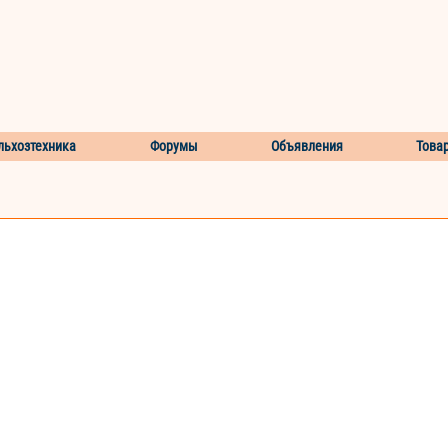
льхозтехника
Форумы
Объявления
Това