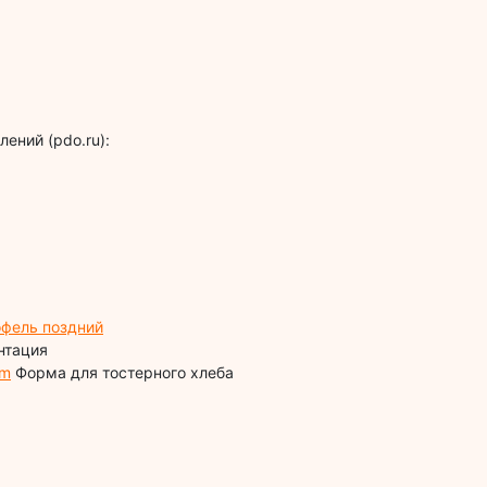
ений (pdo.ru):
офель поздний
нтация
tm
Форма для тостерного хлеба